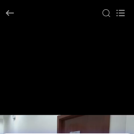
2026
Beijing
Topsky
Century Holding Co.,Ltd.
All
Rights
Reserved.
ДОМ
ПРОДУКТЫ
О
НАС
ПУТЕШЕСТВИЕ
ФАБРИКИ
ПРОВЕРКА