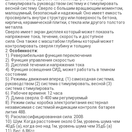
стимулировать руководством систему и стимулировать
весной систему. Сверло с большим вращающим моментом,
малошумный, безопасный и надежный. Оно имеет емкость
просверлить внутри структуру или поверхность бетона,
кирпича, керамической плитки, стекла или другого толстого
металла.
Сверло имеет экран дисплея который может показать
напряжение тока, течение, скорость и доступное
сила. Она также с масштабом глубины который может
контролировать сверля глубину и толщину.
2.
Особенности:
1). Реверзибельная функция переключения
2). Функция управления скоростью
3). Дисплей течения и напряжения тока
4). Функция освещения СИД, может работать в темном
состоянии.
5). Режимы движения вперед: (1) самоходная система;
руководством (2) система стимулировать; весной (3)
система стимулировать.
6). Рабочее временя: 12 часа
7). Длина сверла: 0-400 мм регулируемый
8). Режим силы: коробка электропитания екстернал
независимая с системой индикации контроля. батарея
лития 48В.
9). Расклассифицированная сила: 200В
10). Шум: Когда расстояние около 0.5м, уровень шума чем
40дБ (а), когда оно над 1м, уровень шума чем 35дБ (а)
11). Вес: 6.8Кгс