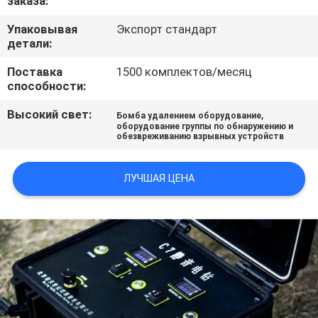
заказа:
КАЧЕСТВА
Упаковывая
Экспорт стандарт
детали:
СВЯЖИТЕСЬ
Поставка
1500 комплектов/месяц
МЫ
способности:
Высокий свет:
,
Бомба удалением оборудование
СПРОСИТЕ
оборудование группы по обнаружению и
обезвреживанию взрывных устройств
ЦИТАТУ
ЛУЧШАЯ ЦЕНА
КАРТА
САЙТА
PRIVACY
POLICY