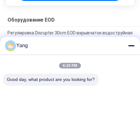
Оборудование EOD
Регулировка Disrupter 30cm EOD взрывчаток водоструйная
вертикальная
Yang
Дисруптер ЭОД водоструйный, взрывно разрушитель
воды регулировка 0 до 30км вертикальная
6:20 PM
Робот Defusal бомбы рекогносцировки хода для опасной
окружающей среды
Good day, what product are you looking for?
Популярные категории
Все
Встречное 
Противопожарный 
Оборудование 
Робот
Терроризма
Спасательное 
Детектор Жизни
Оборудование На 