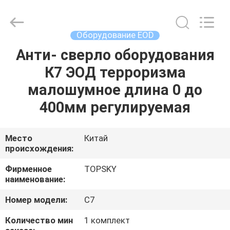
2026
Beijing
Topsky
Century Holding Co.,Ltd.
All
Оборудование EOD
Rights
Reserved.
Анти- сверло оборудования
ДОМ
К7 ЭОД терроризма
ПРОДУКТЫ
малошумное длина 0 до
400мм регулируемая
О
НАС
Место
Китай
происхождения:
ПУТЕШЕСТВИЕ
Фирменное
TOPSKY
наименование:
ФАБРИКИ
Номер модели:
C7
ПРОВЕРКА
Количество мин
1 комплект