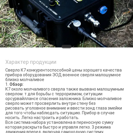
Характер продукции
Сверло К7 конкурентоспособной цены хорошего качества
прибора оборудования ЭОД военное сверля малошумное
близко молчаливое
1.
Обзор:
К7 около молчаливого сверла также вызвано малошумным
сверлом. т для борьбы с терроризмом, ситуации
орсурвайллансе спасения заложника. Близко молчаливое
сверло может просверлить внутри стену без
рисовать уголовное внимание и ввести зонд глаза змейки
для того чтобы наблюдать ситуацию. Прибор в случае
носить. Легко настроить и работать.
Вся система набора установлена в переносную сумку
которая раскрыта быстро и управля легко. 3 режима
движения вперед, включая самоходную систему,