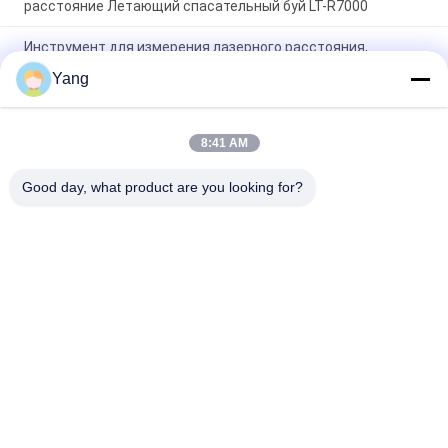
расстояние Летающий спасательный буй LT-R7000
Инструмент для измерения лазерного расстояния,
безопасный для минного использования, с дальностью
Yang
300 м, без отражающих пластин и интегрированного
телескопа
Взрывостойкий пожарный робот с тяговой силой 6500N
8:41 AM
1100 м дистанционным управлением и способностью к
подъему 78,1%
Good day, what product are you looking for?
Популярные категории
Все
Встречное 
Противопожарный 
Оборудование 
Робот
Терроризма
Спасательное 
Детектор Жизни
Оборудование На 
Воде
Спасательное 
Противопожарное 
Оборудование 
Оборудование
Землетрясения