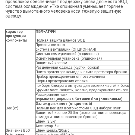
проволокой обеспечивает поддержку связи для места ЭОД
система охлаждения ●Тхэ опционная уменьшает горячее
чувство вымотанного человека нося тяжелую защитную
одежду.
характер
ПБФ-АТФИ
продукции
компоненты
Полная защита шлемов ЭОД
Прозрачное окно
система вентиляции (ОПЦИОННАЯ)
Система коммуникаций (опционная)
Осветительная установка (опционная)
Защитный костюм
Разделенная одежда (куртки, брюки)
Плита протектора комода и плита протектора брюшка
Прибор предохранения от позвоночника
Шорты предохранения от паха
приборы быстрого выпуска для верхних частей и брюк
Вручите часть защиты, колено, предохранение от ноги
Расширенные ноги
Взрывозащищенные ботинки боя (опционные)
Охлаждая жилет (опционный)
Вес (кг)
Полный вес для всего костюма ЭОД набора: 35кг
Защитный костюм 25.5кг (включая плита протектора
комода и плита протектора брюшка)
Шлем: 3.5кг
Аксессуар: 6кг
Значение В50
Шлем шелл≥720м/с
(м/с, часть