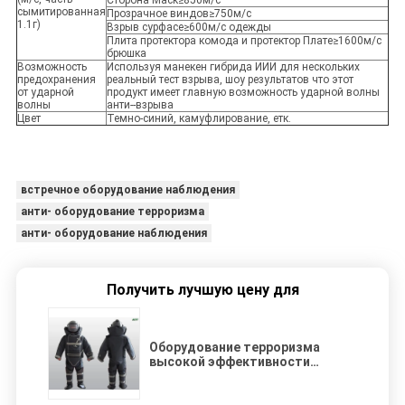
Сторона Маск≥850м/с
сымитированная
Прозрачное виндов≥750м/с
1.1г)
Взрыв сурфасе≥600м/с одежды
Плита протектора комода и протектор Плате≥1600м/с
брюшка
Возможность
Используя манекен гибрида ИИИ для нескольких
предохранения
реальный тест взрыва, шоу результатов что этот
от ударной
продукт имеет главную возможность ударной волны
волны
анти--взрыва
Цвет
Темно-синий, камуфлирование, етк.
встречное оборудование наблюдения
анти- оборудование терроризма
анти- оборудование наблюдения
Получить лучшую цену для
Оборудование терроризма
высокой эффективности
встречное полностью круглый
костюм бомбы ЭОД защиты