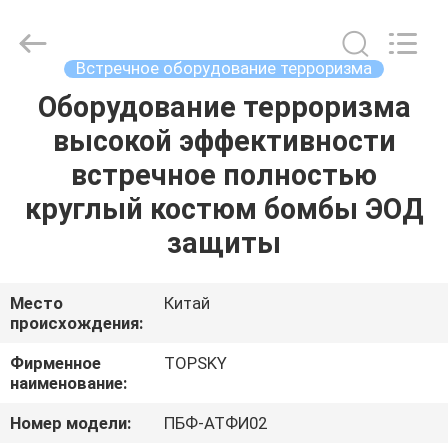
2026
Beijing
Topsky
Century Holding Co.,Ltd.
All
Встречное оборудование терроризма
Rights
Reserved.
Оборудование терроризма
ДОМ
высокой эффективности
ПРОДУКТЫ
встречное полностью
круглый костюм бомбы ЭОД
О
защиты
НАС
Место
Китай
происхождения:
ПУТЕШЕСТВИЕ
ФАБРИКИ
Фирменное
TOPSKY
наименование:
ПРОВЕРКА
Номер модели:
ПБФ-АТФИ02