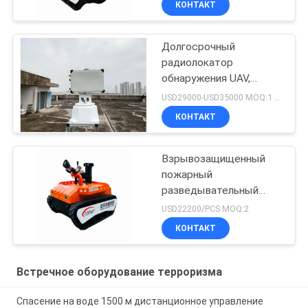
КОНТАКТ
Долгосрочный
радиолокатор
обнаружения UAV,
радиолокатор
USD29000-USD35000 MOQ:1 набор
наблюдения трутня
КОНТАКТ
Взрывозащищенный
пожарный
разведывательный
робот
USD22200/PCS MOQ:2
КОНТАКТ
Встречное оборудование терроризма
Спасение на воде 1500 м дистанционное управление