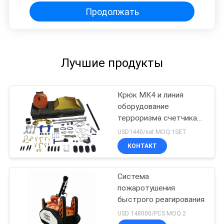
Продолжать
Лучшие продукты
Крюк МК4 и линия
оборудование
терроризма счетчика
набора для взрывчатки
USD1440/set MOQ:1SET
подозреваемого ручки
КОНТАКТ
Система
пожаротушения
быстрого реагирования
USD 148000/PCS MOQ:2