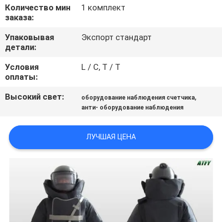
КАЧЕСТВА
Количество мин
1 комплект
заказа:
СВЯЖИТЕСЬ
Упаковывая
Экспорт стандарт
детали:
МЫ
Условия
L / C, T / T
оплаты:
СПРОСИТЕ
Высокий свет:
,
оборудование наблюдения счетчика
ЦИТАТУ
анти- оборудование наблюдения
КАРТА
ЛУЧШАЯ ЦЕНА
САЙТА
PRIVACY
POLICY