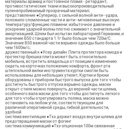
материалы арамид и постоянное пламя - ретардант,
противостатические ткани и высокопроизводительный
пуленепробиваемый прозрачный материал;
представление ●Супериор, с сильной волной анти--удара,
положило сломленные части и анти--мгновенные высокую
температуру/функцию пламени: избыточное давление и
ускорение ударной волны плотно сжимают с значительной
амортизацией; Шлем был испытан лабораторией Германии, и
значение В50 стандарта 1.1г было больше чем 720м/С.
Значение В50 важной части взрывно одежды было больше
чем 1600м/с;
дружественный к ●Усер дизайн: Плита протектора комода и
протектор брюшка плита может быть относительно
мобильна, встретить владельца от позиции к изменению
сидеть на корточках положению комфорта, фронт рта
штепсельной вилки инструмента куртки смогли быть
использованы для небольших утилит; Куртки и брюки
оборудованы с прибором быстрого выпуска для того чтобы
достигнуть быстрого отпуска взрывно одежды, маски
открыт-стиля можно повернуть до верхней части шлема,
особенного вала маски для того чтобы достигнуть легкого
для того чтобы отрегулировать поляка, маска можно
остановить на любом угле, соответствующем для
различной оперативной среды, гибкой деятельности,
удобной
система вентиляции ●Тхэ держит воздух внутри шлема для
предотвращения маски от фогинг
система коммуникаций ●Тхэ опционная 100м связанная