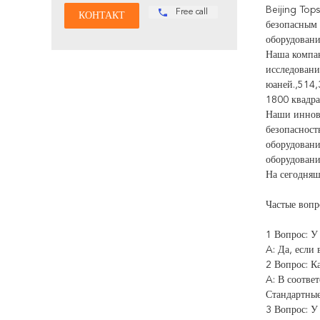
Beijing Top
Free call
безопасным 
оборудовани
Наша компан
исследовани
юаней.,514,
1800 квадра
Наши иннова
безопасност
оборудовани
оборудовани
На сегодняш
Частые воп
1 Вопрос: У 
A: Да, если
2 Вопрос: К
A: В соотве
Стандартные
3 Вопрос: У