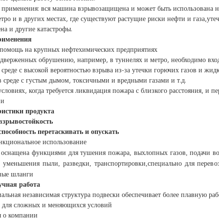
применения: вся машина взрывозащищена и может быть использована н
етро и в других местах, где существуют растущие риски нефти и газа,ут
на и другие катастрофы.
рименения
 помощь на крупных нефтехимических предприятиях
одверженных обрушению, например, в туннелях и метро, необходимо вхо
в среде с высокой вероятностью взрыва из-за утечки горючих газов и жид
в среде с густым дымом, токсичными и вредными газами и т.д.
условиях, когда требуется ликвидация пожара с близкого расстояния, и 
ии
ристики продукта
взрывостойкость
пособность перетаскивать и опускать
кциональное использование
оснащена функциями для тушения пожара, выхлопных газов, подачи во
 уменьшения пыли, разведки, транспортировки,специально для перевоз
ные шланги
чная работа
льная независимая структура подвески обеспечивает более плавную рабо
 для сложных и меняющихся условий
 о компании