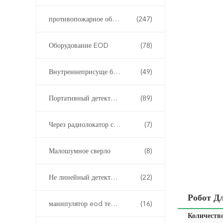
противопожарное оборудование
(247)
Оборудование EOD
(78)
Внутреннеприсуще безопасная аппаратура
(49)
Портативный детектор газа
(89)
Через радиолокатор стены
(7)
Малошумное сверло
(8)
Не линейный детектор соединения
(22)
Робот Д
манипулятор eod телескопичный
(16)
Количество