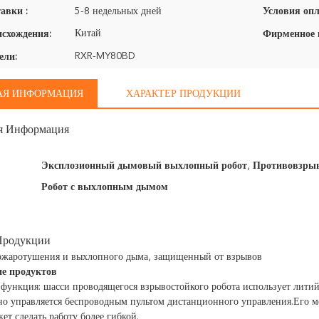
авки :
5-8 недельных дней
Условия опл
Китай
исхождения:
RXR-MY80BD
ели:
АЯ ИНФОРМАЦИЯ
ХАРАКТЕР ПРОДУКЦИИ
я Информация
Эксплозионный дымовый выхлопный робот
,
Противовзрыв
Робот с выхлопным дымом
Продукции
пожаротушения и выхлопного дыма, защищенный от взрывов
ие продуктов
функция: шасси проводящегося взрывостойкого робота использует литий
о управляется беспроводным пультом дистанционного управления.Его м
ет сделать работу более гибкой.