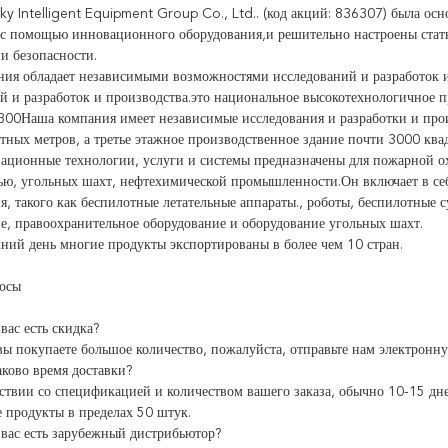
sky Intelligent Equipment Group Co., Ltd.. (код акций: 836307) была осн
с помощью инновационного оборудования,и решительно настроены стат
и безопасности.
ия обладает независимыми возможностями исследований и разработок и
й и разработок и производства.это национальное высокотехнологичное 
300Наша компания имеет независимые исследования и разработки и про
тных метров, а третье этажное производственное здание почти 3000 квад
ционные технологии, услуги и системы предназначены для пожарной ох
ью, угольных шахт, нефтехимической промышленности.Он включает в себ
я, такого как беспилотные летательные аппараты., роботы, беспилотные с
е, правоохранительное оборудование и оборудование угольных шахт.
ний день многие продукты экспортированы в более чем 10 стран.
росы
вас есть скидка?
 вы покупаете большое количество, пожалуйста, отправьте нам электрон
аково время доставки?
тствии со спецификацией и количеством вашего заказа, обычно 10-15 дн
 продукты в пределах 50 штук.
 вас есть зарубежный дистрибьютор?