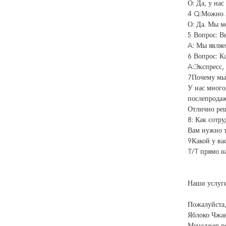
О: Да, у на
4 Q:Можно л
О: Да. Мы м
5 Вопрос: В
A: Мы являе
6 Вопрос: К
A:Экспресс,
7Почему мы
У нас много
послепродаж
Отлично реш
8: Как сотр
Вам нужно т
9Какой у ва
T/T прямо н
Наши услуг
Пожалуйста,
Яблоко Чжа