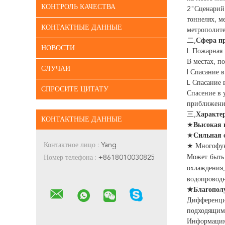
КОНТРОЛЬ КАЧЕСТВА
2"Сценарий 
тоннелях, м
КОНТАКТНЫЕ ДАННЫЕ
метрополите
二,
Сфера п
НОВОСТИ
L Пожарная
В местах, п
СЛУЧАИ
l Спасание 
L Спасание 
СПРОСИТЕ ЦИТАТУ
Спасение в 
приближен
三,
Характе
КОНТАКТНЫЕ ДАННЫЕ
★
Высокая 
★
Сильная с
Контактное лицо :
Yang
★ Многофун
Может быть 
Номер телефона :
+8618010030825
охлаждения,
водопровод
★Благополу
Дифференциа
подходящим
Информация