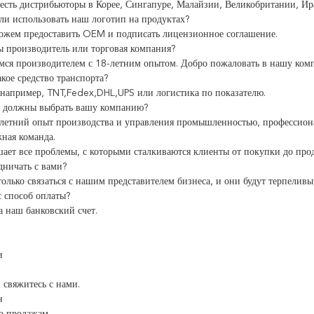
с есть дистрибьюторы в Корее, Сингапуре, Малайзии, Великобритании, Ира
и использовать наш логотип на продуктах?
ожем предоставить OEM и подписать лицензионное соглашение.
ы производитель или торговая компания?
мся производителем с 18-летним опытом. Добро пожаловать в нашу ком
акое средство транспорта?
 например, TNT,Fedex,DHL,UPS или логистика по показателю.
 должны выбрать вашу компанию?
летний опыт производства и управления промышленностью, профессиона
ная команда.
ает все проблемы, с которыми сталкиваются клиенты от покупки до про
удничать с вами?
олько связаться с нашим представителем бизнеса, и они будут терпеливы
с способ оплаты?
а наш банковский счет.
и
 свяжитесь с нами.
н