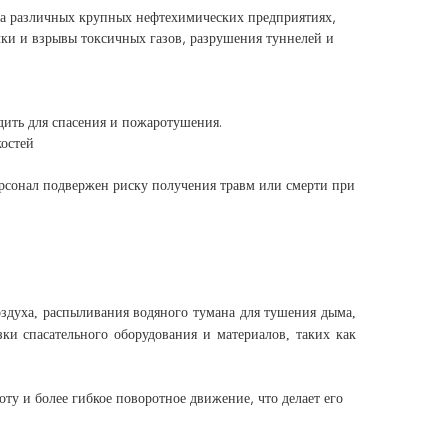
а различных крупных нефтехимических предприятиях,
ечки и взрывы токсичных газов, разрушения туннелей и
дить для спасения и пожаротушения.
костей
персонал подвержен риску получения травм или смерти при
здуха, распыливания водяного тумана для тушения дыма,
ки спасательного оборудования и материалов, таких как
ту и более гибкое поворотное движение, что делает его