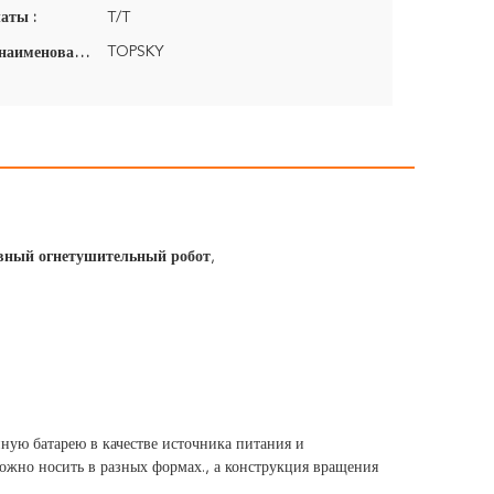
аты :
T/T
TOPSKY
Фирменное наименование:
ный огнетушительный робот
,
ную батарею в качестве источника питания и
ожно носить в разных формах., а конструкция вращения