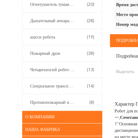
Огнетушитель тумана воды
(20)
Время дост
Место про
Дыхательный аппарат собственной личности
(28)
Номер мод
шасси робота
(19)
ПОДРОБН
Пожарный дрон
(38)
Подробна
Четырехногий робот-собака
(13)
Выделить:
Специальное транспортное средство
(14)
Противопожарный насос
(8)
Характер 
Робот для 
О КОМПАНИИ
一,
Сочетан
1"Основная 
НАША ФАБРИКА
дистанционн
на месте мож