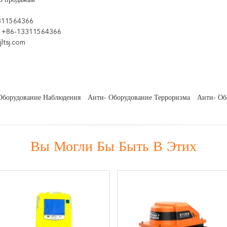
о продажам
311564366
 +86-13311564366
ltsj.com
Оборудование Наблюдения
Анти- Оборудование Терроризма
Анти- Об
Вы Могли Бы Быть В Этих