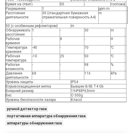
Время на ответ
-
50
-
госпожа
Разрешение
1
ppm.m
Расстояние
30 (стандартная бумажная
m
деятельности
отражательная поверхность A4)
50 (с особенным рефлектором)
m
Обнаруживать
1
-
30
m
расстояние
Рабочее
-
8
-
H
временя
Температура
-40
-
70
℃
хранения
Рабочая
-10
25
50
℃
температура
Работая
-
-
98
%
влажность
Давление
68
-
116
kPa
деятельности
Уровень защиты
IP54
Взрывозащищенная метка
Бывшее ib IIB T4 Gb
Внешний размер
194*88*63mm
Вес
О 500g
Уровень безопасности лазера
КлассⅠ
ручной детектор газа
портативная аппаратура обнаружения газа
аппаратуры обнаружения газа