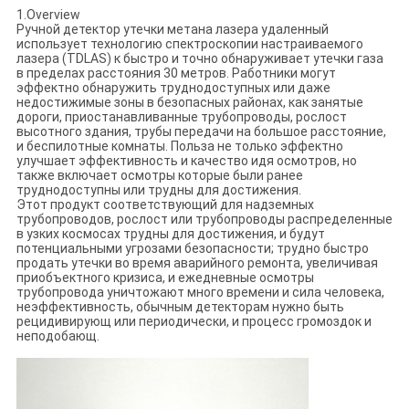
1.Overview
Ручной детектор утечки метана лазера удаленный
использует технологию спектроскопии настраиваемого
лазера (TDLAS) к быстро и точно обнаруживает утечки газа
в пределах расстояния 30 метров. Работники могут
эффектно обнаружить труднодоступных или даже
недостижимые зоны в безопасных районах, как занятые
дороги, приостанавливанные трубопроводы, рослост
высотного здания, трубы передачи на большое расстояние,
и беспилотные комнаты. Польза не только эффектно
улучшает эффективность и качество идя осмотров, но
также включает осмотры которые были ранее
труднодоступны или трудны для достижения.
Этот продукт соответствующий для надземных
трубопроводов, рослост или трубопроводы распределенные
в узких космосах трудны для достижения, и будут
потенциальными угрозами безопасности; трудно быстро
продать утечки во время аварийного ремонта, увеличивая
приобъектного кризиса, и ежедневные осмотры
трубопровода уничтожают много времени и сила человека,
неэффективность, обычным детекторам нужно быть
рецидивирующ или периодически, и процесс громоздок и
неподобающ.