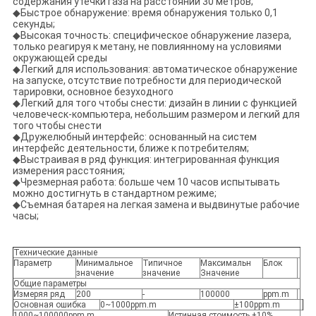
содержания утечки газа на расстоянии 30 метров;
◆Быстрое обнаружение: время обнаружения только 0,1
секунды;
◆Высокая точность: специфическое обнаружение лазера,
только реагируя к метану, не повлиянному на условиями
окружающей среды
◆Легкий для использования: автоматическое обнаружение
на запуске, отсутствие потребности для периодической
тарировки, основное безуходного
◆Легкий для того чтобы снести: дизайн в линии с функцией
человеческ-компьютера, небольшим размером и легкий для
того чтобы снести
◆Дружелюбный интерфейс: основанный на систем
интерфейс деятельности, ближе к потребителям;
◆Выстраивая в ряд функция: интегрированная функция
измерения расстояния;
◆Чрезмерная работа: больше чем 10 часов испытывать
можно достигнуть в стандартном режиме;
◆Съемная батарея на легкая замена и выдвинутые рабочие
часы;
Технические данные
Параметр
Минимальное
Типичное
Максимальн
Блок
значение
значение
Значение
Общие параметры
Измеряя ряд
200
-
100000
ppm.m
Основная ошибка
0~1000ppm.m
±100ppm.m
1000~100000ppm.m
Истинная стоимость ±10%