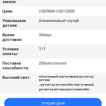
заказа:
КАЧЕСТВА
Цена:
USD9000-USD12000
СВЯЖИТЕСЬ
Упаковывая
Алюминиевый случай
МЫ
детали:
Время
30days
доставки:
СПРОСИТЕ
ЦИТАТУ
Условия
T/T
оплаты:
Поставка
200sets/month
КАРТА
способности:
САЙТА
Высокий свет:
облегченный портативный детектор
метана
,
,
детектор метана 60m портативный
PRIVACY
детектор метана расстояния 60m
POLICY
ЛУЧШАЯ ЦЕНА