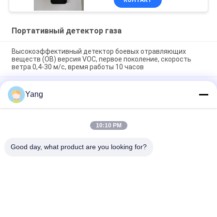
КОНТАКТ
Портативный детектор газа
Высокоэффективный детектор боевых отравляющих
веществ (ОВ) версия VOC, первое поколение, скорость
ветра 0,4-30 м/с, время работы 10 часов
Портативная интеллектуальная газовая сигнализация с
Yang
превышением лимита, звуковой, световой и вибрационной
сигнализацией, большим объемом памяти, облачной
платформой, 6-е поколение
10:10 PM
Взрывозащищенный беспроводной композитный
газоанализатор CD4 4G версия 4-го поколения
Good day, what product are you looking for?
Популярные категории
Все
Встречное 
Противопожарный 
Оборудование 
Робот
Терроризма