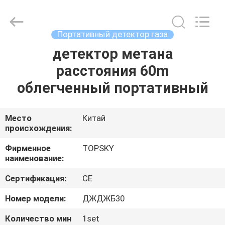
2026
Beijing
Topsky
Century Holding Co.,Ltd.
All
Портативный детектор газа
Rights
Reserved.
детектор метана
ДОМ
расстояния 60m
ПРОДУКТЫ
облегченный портативный
О
Место
Китай
происхождения:
НАС
Фирменное
TOPSKY
наименование:
ПУТЕШЕСТВИЕ
Сертификация:
CE
ФАБРИКИ
Номер модели:
ДЖДЖБ30
ПРОВЕРКА
Количество мин
1set