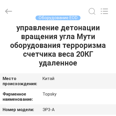
2026
Beijing
Topsky
Century Holding Co.,Ltd.
All
Оборудование EOD
Rights
Reserved.
управление детонации
ДОМ
вращения угла Мути
ПРОДУКТЫ
оборудования терроризма
счетчика веса 20КГ
О
удаленное
НАС
Место
Китай
происхождения:
ПУТЕШЕСТВИЕ
ФАБРИКИ
Фирменное
Topsky
наименование:
ПРОВЕРКА
Номер модели:
ЭР3-А