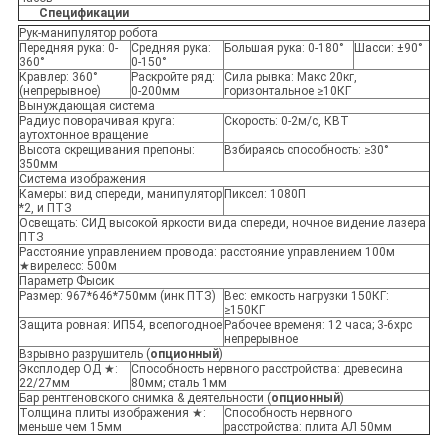
Спецификации
Рук-манипулятор робота
Передняя рука: 0-
Средняя рука:
Большая рука: 0-180°
Шасси: ±90°
360°
0-150°
Кравлер: 360°
Раскройте ряд:
Сила рывка: Макс 20кг,
(непрерывное)
0-200мм
горизонтальное ≥10КГ
Вынуждающая система
Радиус поворачивая круга:
Скорость: 0-2м/с, КВТ
аутохтонное вращение
Высота скрещивания препоны:
Взбираясь способность: ≥30°
350мм
Система изображения
Камеры: вид спереди, манипулятор
Пиксел: 1080П
*2, и ПТЗ
Освещать: СИД высокой яркости вида спереди, ночное видение лазера
ПТЗ
Расстояние управлением провода: расстояние управлением 100м
★вирелесс: 500м
Параметр Фысик
Размер: 967*646*750мм (инк ПТЗ)
Вес: емкость нагрузки 150КГ:
≥150КГ
Защита ровная: ИП54, всепогодное
Рабочее временя: 12 часа; 3-6хрс
непрерывное
Взрывно разрушитель (
опционный
)
Эксплодер ОД ★:
Способность нервного расстройства: древесина
22/27мм
80мм; сталь 1мм
Бар рентгеновского снимка & деятельности (
опционный
)
Толщина плиты изображения ★:
Способность нервного
меньше чем 15мм
расстройства: плита АЛ 50мм