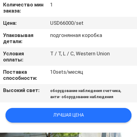
КАЧЕСТВА
Количество мин
1
заказа:
СВЯЖИТЕСЬ
Цена:
USD66000/set
МЫ
Упаковывая
подгонянная коробка
детали:
СПРОСИТЕ
Условия
T / T, L / C, Western Union
оплаты:
ЦИТАТУ
Поставка
10sets/месяц
способности:
КАРТА
Высокий свет:
,
оборудование наблюдения счетчика
САЙТА
анти- оборудование наблюдения
PRIVACY
ЛУЧШАЯ ЦЕНА
POLICY