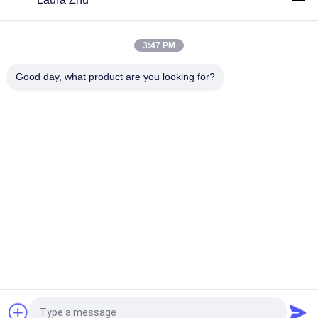
Дисруптер ЭОД водоструйный, взрывно разрушитель
воды регулировка 0 до 30км вертикальная
3:47 PM
Робот Defusal бомбы рекогносцировки хода для опасной
окружающей среды
Good day, what product are you looking for?
Популярные категории
Все
Встречное 
Противопожарный 
Оборудование 
Робот
Терроризма
Спасательное 
Детектор Жизни
Оборудование На 
Воде
Спасательное 
Противопожарное 
Оборудование 
Оборудование
Землетрясения
Внутреннеприсуще 
Оборудование EOD
Безопасная 
Аппаратура
Запрос Цитировать