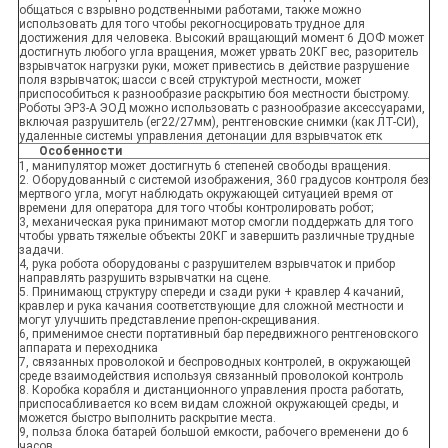
общаться с взрывно родственными работами, также можно
использовать для того чтобы рекогносцировать трудное для
достижения для человека. Высокий вращающий момент 6 ДОФ может
достигнуть любого угла вращения, может урвать 20КГ вес, разоритель
взрывчаток нагрузки руки, может привестись в действие разрушение
поля взрывчаток; шасси с всей структурой местности, может
приспособиться к разнообразие раскрытию боя местности быстрому.
Роботы ЭР3-А ЭОД можно использовать с разнообразие аксессуарами,
включая разрушитель (ег22/27мм), рентгеновские снимки (как ЛТ-СИ),
удаленные системы управления детонации для взрывчаток етк
Особенности
1, манипулятор может достигнуть 6 степеней свободы вращения.
2. Оборудованный с системой изображения, 360 градусов контроля без
мертвого угла, могут наблюдать окружающей ситуацией время от
времени для оператора для того чтобы контролировать робот;
3, механическая рука принимают мотор смогли поддержать для того
чтобы урвать тяжелые объекты 20КГ и завершить различные трудные
задачи.
4, рука робота оборудованы с разрушителем взрывчаток и прибор
направлять разрушить взрывчатки на сцене.
5. Принимающ структуру спереди и сзади руки + кравлер 4 качаний,
кравлер и рука качания соответствующие для сложной местности и
могут улучшить представление препон-скрещивания.
6, применимое снести портативный бар передвижного рентгеновского
аппарата и переходника
7, связанных проволокой и беспроводных контролей, в окружающей
среде взаимодействия используя связанный проволокой контроль
8. Коробка корабля и дистанционного управления проста работать,
приспосабливается ко всем видам сложной окружающей среды, и
можется быстро выполнить раскрытие места.
9, польза блока батарей большой емкости, рабочего временени до 6
часов