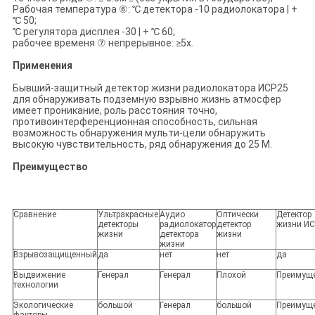
Рабочая температура ⑥: ℃ детектора -10 радиолокатора | +
℃ 50;
℃ регулятора дисплея -30 | + ℃ 60;
рабочее временя ⑦ непрерывное: ≥5х.
Применения
Бывший-защитный детектор жизни радиолокатора ИСР25
для обнаруживать подземную взрывно жизнь атмосфер
имеет проникание, роль расстояния точно,
противоинтерференционная способность, сильная
возможность обнаружения мульти-цели обнаружить
высокую чувствительность, ряд обнаружения до 25 М.
Преимущество
Сравнение
Ультракрасные
Аудио
Оптически
Детектор
детекторы
радиолокатор
детектор
жизни И
жизни
детектора
жизни
жизни
Взрывозащищенный
да
нет
нет
да
Выдвижение
Генерал
Генерал
Плохой
Преимущ
технологии
Экологические
большой
Генерал
большой
Преимущ
факторы