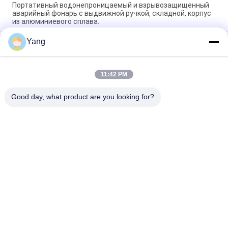
Портативный водонепроницаемый и взрывозащищенный
аварийный фонарь с выдвижной ручкой, складной, корпус
из алюминиевого сплава.
Yang
Износостойкость, устойчивость к старению, легкое
складывание и долгий срок службы опор для
спасательных работ
11:42 PM
Спасательная лестница может использоваться на
открытом воздухе, устойчива к влаге и коррозии
Good day, what product are you looking for?
Популярные категории
Все
Встречное 
Противопожарный 
Оборудование 
Робот
Терроризма
Спасательное 
Детектор Жизни
Оборудование На 
Воде
Спасательное 
Противопожарное 
Оборудование 
Оборудование
Землетрясения