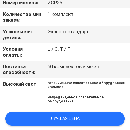
КАЧЕСТВА
Номер модели:
ИСР25
Количество мин
1 комплект
заказа:
СВЯЖИТЕСЬ
МЫ
Упаковывая
Экспорт стандарт
детали:
Условия
L / C, T / T
СПРОСИТЕ
оплаты:
ЦИТАТУ
Поставка
50 комплектов в месяц
способности:
КАРТА
Высокий свет:
ограниченное спасательное оборудование
САЙТА
космоса
,
непредвиденное спасательное
оборудование
PRIVACY
POLICY
ЛУЧШАЯ ЦЕНА