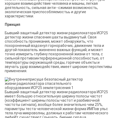
хорошее взаимодействие человека и машны, легкая
деятельность, сильная анти--сжимая возможность,
экологическая приспособляемостьь и другие
характеристики.
Принцип
Бывший-защитный детектор жизни радиолокатора ИСР25
детектор жизни спасения шахты выдвинутый. Своя
способность проникания, может обнаружить, что
похороненный вздохнул горнорабочих, движение тела и
другой показатель жизненно важных функций, и может
точно измерить глубину похороненной жизни от тела, с
сильной противоинтерференционной способностью, от
температуры окружающей среды, горячие объекты и
звучать удар взаимодействия, имеет широкие перспективы
применения.
Бывший-защитный детектор жизни радиолокатора ИСР25
имеет большую относительную ширину полосы частот
(коэффициент ширины полосы частот и разбивочной
частоты сигнала), вообще более значительно чем 25%,
параметры теста человеческой жизни форма ИМПов ульс
тела луча микроволны, должных к работам человеческого
лифеИт существуют (дышать, биение сердца,