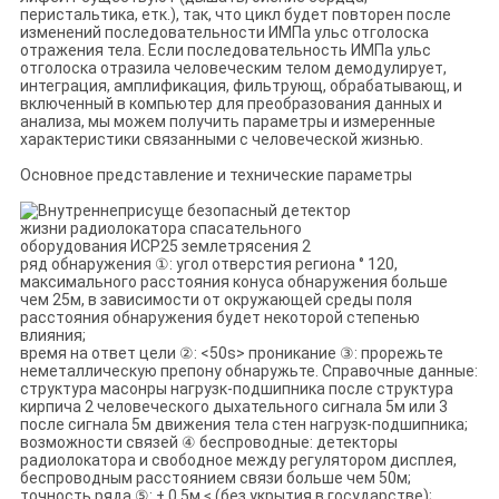
перистальтика, етк.), так, что цикл будет повторен после
изменений последовательности ИМПа ульс отголоска
отражения тела. Если последовательность ИМПа ульс
отголоска отразила человеческим телом демодулирует,
интеграция, амплификация, фильтрующ, обрабатывающ, и
включенный в компьютер для преобразования данных и
анализа, мы можем получить параметры и измеренные
характеристики связанными с человеческой жизнью.
Основное представление и технические параметры
ряд обнаружения ①: угол отверстия региона ° 120,
максимального расстояния конуса обнаружения больше
чем 25м, в зависимости от окружающей среды поля
расстояния обнаружения будет некоторой степенью
влияния;
время на ответ цели ②: <50s> проникание ③: прорежьте
неметаллическую препону обнаружьте. Справочные данные:
структура масонры нагрузк-подшипника после структура
кирпича 2 человеческого дыхательного сигнала 5м или 3
после сигнала 5м движения тела стен нагрузк-подшипника;
возможности связей ④ беспроводные: детекторы
радиолокатора и свободное между регулятором дисплея,
беспроводным расстоянием связи больше чем 50м;
точность ряда ⑤: ± 0.5м ≤ (без укрытия в государстве);