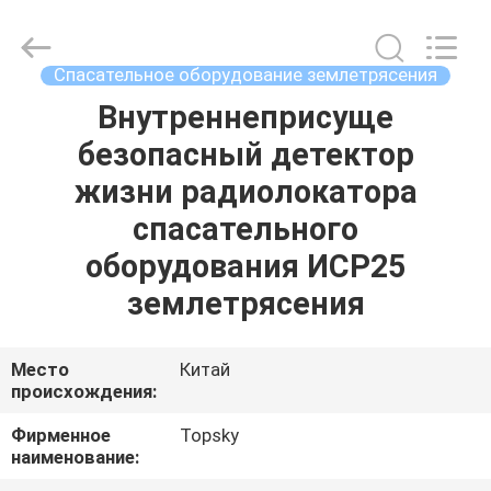
2026
Beijing
Topsky
Century Holding Co.,Ltd.
All
Спасательное оборудование землетрясения
Rights
Reserved.
Внутреннеприсуще
ДОМ
безопасный детектор
ПРОДУКТЫ
жизни радиолокатора
спасательного
О
оборудования ИСР25
НАС
землетрясения
ПУТЕШЕСТВИЕ
Место
Китай
происхождения:
ФАБРИКИ
Фирменное
Topsky
наименование:
ПРОВЕРКА