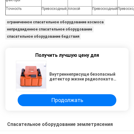
Точность
Превосходный,
плохой
Превосходный
Превосх
ограниченное спасательное оборудование космоса
непредвиденное спасательное оборудование
спасательное оборудование бедствия
Получить лучшую цену для
Внутреннеприсуще безопасный
детектор жизни радиолокатора
спасательного оборудования
ИСР25 землетрясения
Продолжать
Спасательное оборудование землетрясения